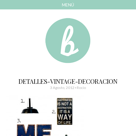
MENÚ
AVANZAR
A
CONTENIDO
El blog de las cosas bonitas
Bonitismos
DETALLES-VINTAGE-DECORACION
3 Agosto, 2012
-
Rocio