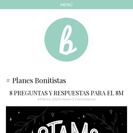
MENÚ
AVANZAR
A
CONTENIDO
El blog de las cosas bonitas
Bonitismos
Planes Bonitistas
8 PREGUNTAS Y RESPUESTAS PARA EL 8M
6 Marzo, 2020
-
Auxi
2 Comentarios