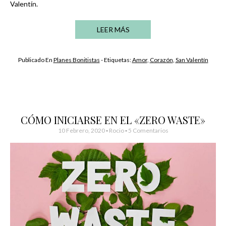
Valentín.
LEER MÁS
Publicado En
Planes Bonitistas
- Etiquetas:
Amor
,
Corazón
,
San Valentín
CÓMO INICIARSE EN EL «ZERO WASTE»
10 Febrero, 2020
-
Rocio
5 Comentarios