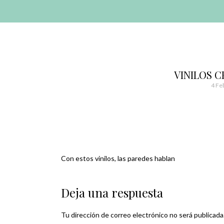
AVANZAR
A
CONTENIDO
El blog de las cosas bonitas
Bonitismos
VINILOS 
4 Fe
Con estos vinilos, las paredes hablan
Navegación
de
Deja una respuesta
entradas
Tu dirección de correo electrónico no será publicada