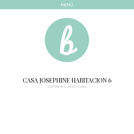
MENÚ
AVANZAR
A
CONTENIDO
El blog de las cosas bonitas
Bonitismos
CASA JOSEPHINE HABITACION 6
26 Febrero, 2013
-
Celia