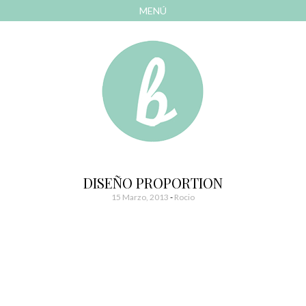
MENÚ
AVANZAR
A
CONTENIDO
El blog de las cosas bonitas
Bonitismos
DISEÑO PROPORTION
15 Marzo, 2013
-
Rocio