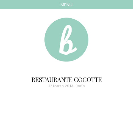
MENÚ
AVANZAR
A
CONTENIDO
El blog de las cosas bonitas
Bonitismos
RESTAURANTE COCOTTE
15 Marzo, 2013
-
Rocio