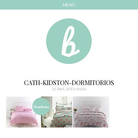
MENÚ
AVANZAR
A
CONTENIDO
El blog de las cosas bonitas
Bonitismos
CATH-KIDSTON-DORMITORIOS
25 Abril, 2013
-
Rocio