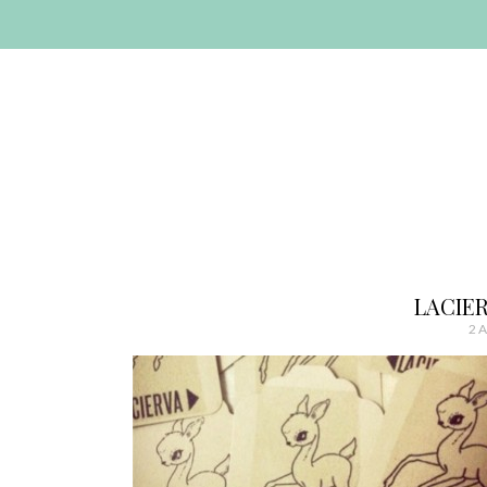
AVANZAR
A
CONTENIDO
El blog de las cosas bonitas
Bonitismos
LACIE
2 A