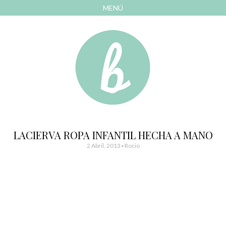
MENÚ
AVANZAR
A
CONTENIDO
El blog de las cosas bonitas
Bonitismos
LACIERVA ROPA INFANTIL HECHA A MANO
2 Abril, 2013
-
Rocio