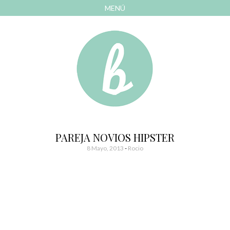
MENÚ
AVANZAR
A
CONTENIDO
El blog de las cosas bonitas
Bonitismos
PAREJA NOVIOS HIPSTER
8 Mayo, 2013
-
Rocio