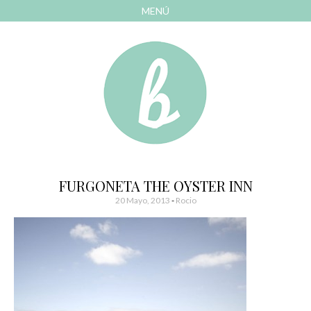
MENÚ
AVANZAR
A
CONTENIDO
El blog de las cosas bonitas
Bonitismos
FURGONETA THE OYSTER INN
20 Mayo, 2013
-
Rocio