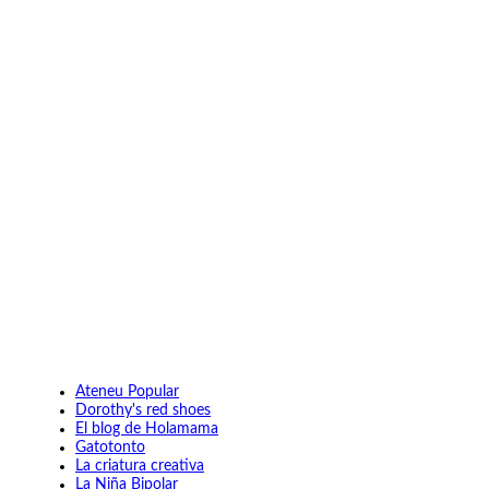
Ateneu Popular
Dorothy's red shoes
El blog de Holamama
Gatotonto
La criatura creativa
La Niña Bipolar