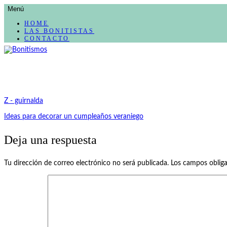
AVANZAR
Menú
A
CONTENIDO
HOME
LAS BONITISTAS
CONTACTO
El blog de las cosas bonitas
Bonitismos
Z - guirnalda
Navegación
Ideas para decorar un cumpleaños veraniego
de
Deja una respuesta
entradas
Tu dirección de correo electrónico no será publicada.
Los campos oblig