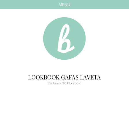
MENÚ
AVANZAR
A
CONTENIDO
El blog de las cosas bonitas
Bonitismos
LOOKBOOK GAFAS LAVETA
26 Junio, 2013
-
Rocio