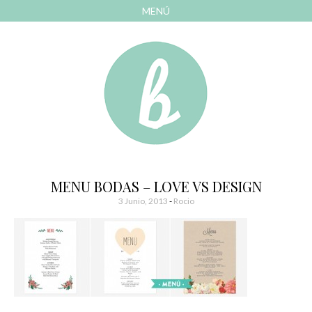
MENÚ
AVANZAR
A
CONTENIDO
El blog de las cosas bonitas
Bonitismos
MENU BODAS – LOVE VS DESIGN
3 Junio, 2013
-
Rocio