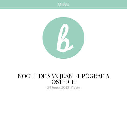
MENÚ
AVANZAR
A
CONTENIDO
El blog de las cosas bonitas
Bonitismos
NOCHE DE SAN JUAN -TIPOGRAFIA
OSTRICH
24 Junio, 2013
-
Rocio