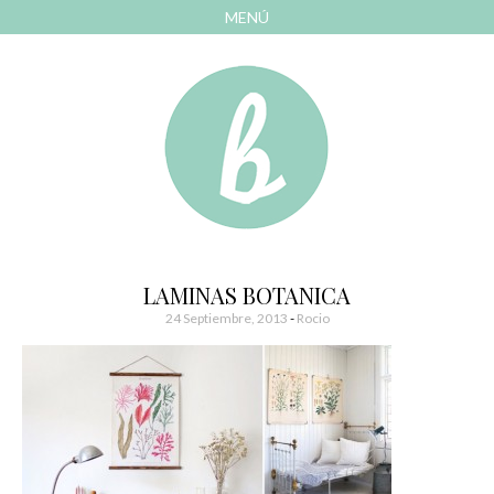
MENÚ
AVANZAR
A
CONTENIDO
El blog de las cosas bonitas
Bonitismos
LAMINAS BOTANICA
24 Septiembre, 2013
-
Rocio