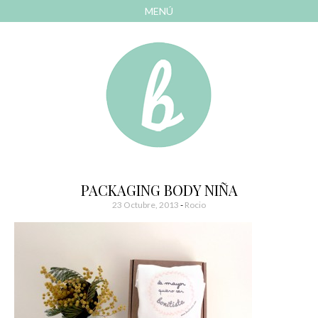
MENÚ
AVANZAR
A
CONTENIDO
El blog de las cosas bonitas
Bonitismos
PACKAGING BODY NIÑA
23 Octubre, 2013
-
Rocio