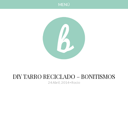
MENÚ
AVANZAR
A
CONTENIDO
El blog de las cosas bonitas
Bonitismos
DIY TARRO RECICLADO – BONITISMOS
24 Abril, 2014
-
Rocio