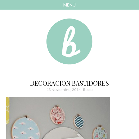
MENÚ
AVANZAR
A
CONTENIDO
El blog de las cosas bonitas
Bonitismos
DECORACION BASTIDORES
13 Noviembre, 2014
-
Rocio