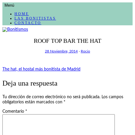
AVANZAR
Menú
A
CONTENIDO
HOME
LAS BONITISTAS
CONTACTO
El blog de las cosas bonitas
ROOF TOP BAR THE HAT
Bonitismos
28 Noviembre, 2014
-
Rocio
Navegación
The hat, el hostal más bonitista de Madrid
de
Deja una respuesta
entradas
Tu dirección de correo electrónico no será publicada.
Los campos
obligatorios están marcados con
*
Comentario
*