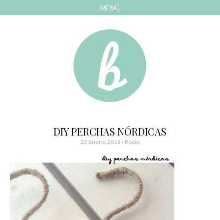
MENÚ
AVANZAR
A
CONTENIDO
El blog de las cosas bonitas
Bonitismos
DIY PERCHAS NÓRDICAS
23 Enero, 2015
-
Rocio