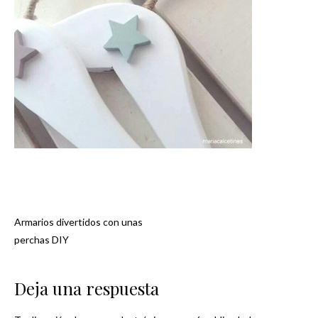
Armarios divertidos con unas
Navegación
perchas DIY
de
Deja una respuesta
entradas