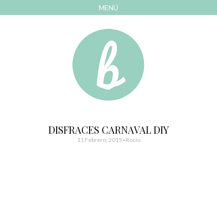
MENÚ
AVANZAR
A
CONTENIDO
El blog de las cosas bonitas
Bonitismos
DISFRACES CARNAVAL DIY
11 Febrero, 2015
-
Rocio