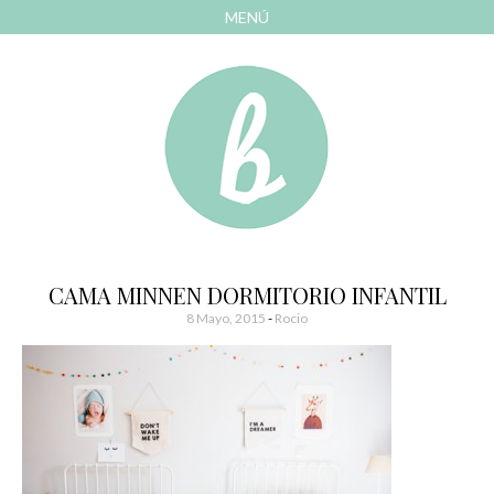
MENÚ
AVANZAR
A
CONTENIDO
El blog de las cosas bonitas
Bonitismos
CAMA MINNEN DORMITORIO INFANTIL
8 Mayo, 2015
-
Rocio