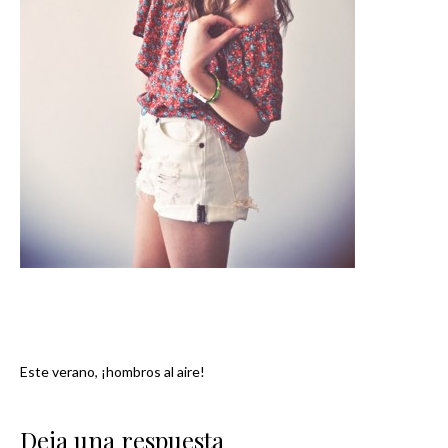
Este verano, ¡hombros al aire!
Navegación
de
Deja una respuesta