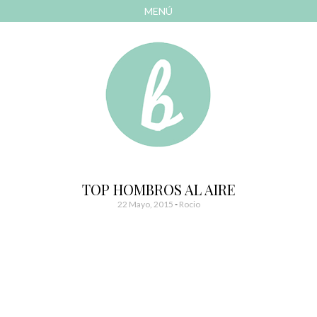
MENÚ
AVANZAR
A
CONTENIDO
El blog de las cosas bonitas
Bonitismos
TOP HOMBROS AL AIRE
22 Mayo, 2015
-
Rocio