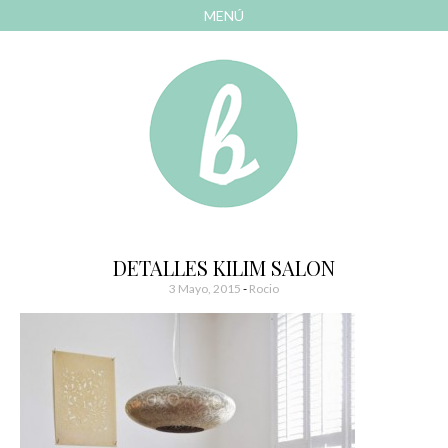
MENÚ
AVANZAR
A
CONTENIDO
El blog de las cosas bonitas
Bonitismos
DETALLES KILIM SALON
3 Mayo, 2015
-
Rocio