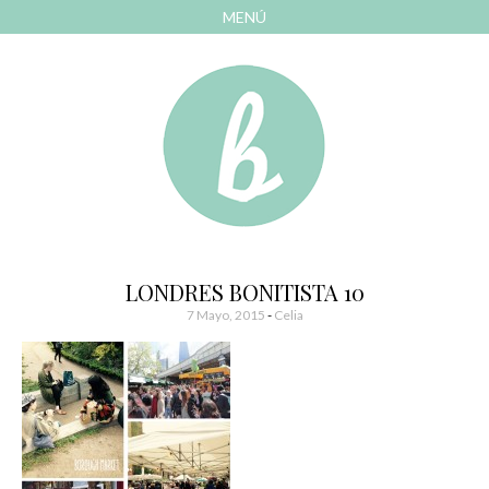
MENÚ
AVANZAR
A
CONTENIDO
El blog de las cosas bonitas
Bonitismos
LONDRES BONITISTA 10
7 Mayo, 2015
-
Celia