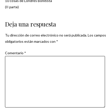
10 cosas de Londres Bonitista
Navegación
(II parte)
de
Deja una respuesta
entradas
Tu dirección de correo electrónico no será publicada.
Los campos
obligatorios están marcados con
*
Comentario
*