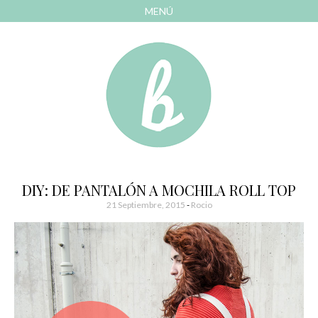
MENÚ
AVANZAR
A
CONTENIDO
El blog de las cosas bonitas
Bonitismos
DIY: DE PANTALÓN A MOCHILA ROLL TOP
21 Septiembre, 2015
-
Rocio