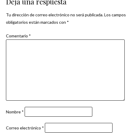
de
Deja una respuesta
entradas
Tu dirección de correo electrónico no será publicada.
Los campos
obligatorios están marcados con
*
Comentario
*
Nombre
*
Correo electrónico
*