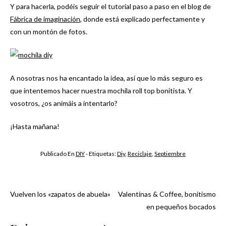
Y para hacerla, podéis seguir el tutorial paso a paso en el blog de
Fábrica de imaginación
, donde está explicado perfectamente y
con un montón de fotos.
A nosotras nos ha encantado la idea, así que lo más seguro es
que intentemos hacer nuestra mochila roll top bonitista. Y
vosotros, ¿os animáis a intentarlo?
¡Hasta mañana!
Publicado En
DIY
- Etiquetas:
Diy
,
Reciclaje
,
Septiembre
Vuelven los «zapatos de abuela»
Valentinas & Coffee, bonitismo
Navegación
en pequeños bocados