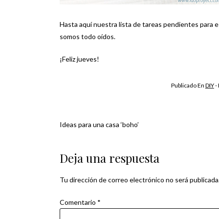
Hasta aquí nuestra lista de tareas pendientes para 
somos todo oídos.
¡Feliz jueves!
Publicado En
DIY
-
Ideas para una casa ‘boho’
Navegación
de
Deja una respuesta
entradas
Tu dirección de correo electrónico no será publicada
Comentario
*