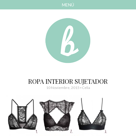
MENÚ
AVANZAR
A
CONTENIDO
El blog de las cosas bonitas
Bonitismos
ROPA INTERIOR SUJETADOR
10 Noviembre, 2015
-
Celia