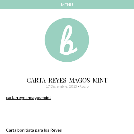
MENÚ
AVANZAR
A
CONTENIDO
El blog de las cosas bonitas
Bonitismos
CARTA-REYES-MAGOS-MINT
17 Diciembre, 2015
-
Rocio
carta-reyes-magos-mint
Carta bonitista para los Reyes