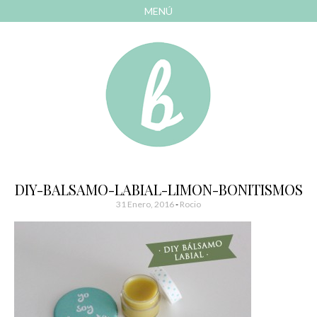
MENÚ
AVANZAR
A
CONTENIDO
El blog de las cosas bonitas
Bonitismos
DIY-BALSAMO-LABIAL-LIMON-BONITISMOS
31 Enero, 2016
-
Rocio