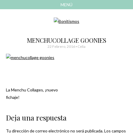
MENÚ
AVANZAR
A
CONTENIDO
El blog de las cosas bonitas
Bonitismos
MENCHUCOLLAGE GOONIES
22 Febrero, 2016
-
Celia
La Menchu Collages, ¡nuevo
Navegación
fichaje!
de
Deja una respuesta
entradas
Tu dirección de correo electrónico no será publicada.
Los campos