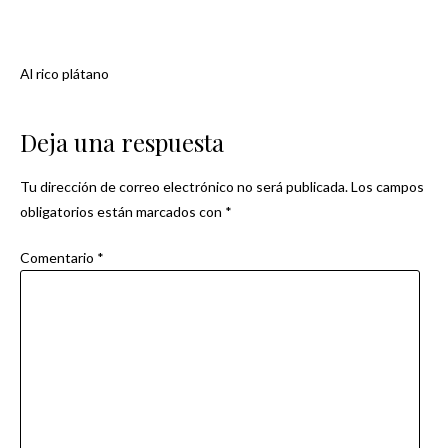
Al rico plátano
Navegación
de
Deja una respuesta
entradas
Tu dirección de correo electrónico no será publicada.
Los campos
obligatorios están marcados con
*
Comentario
*