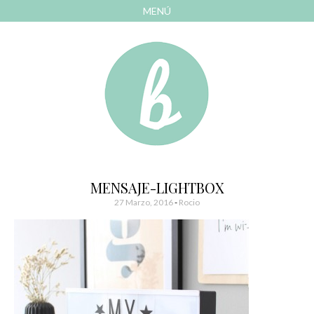
MENÚ
AVANZAR
A
CONTENIDO
El blog de las cosas bonitas
Bonitismos
MENSAJE-LIGHTBOX
27 Marzo, 2016
-
Rocio