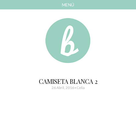
MENÚ
AVANZAR
A
CONTENIDO
El blog de las cosas bonitas
Bonitismos
CAMISETA BLANCA 2
26 Abril, 2016
-
Celia