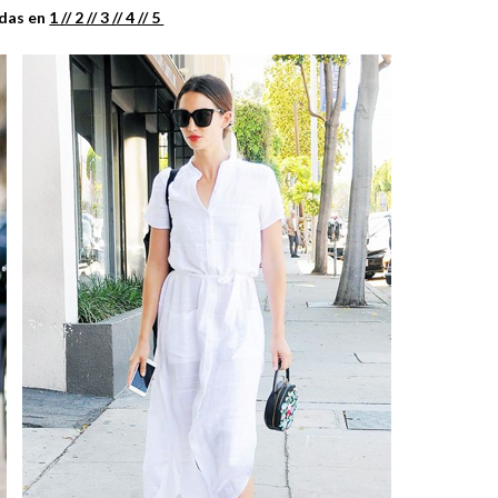
adas en
1 /
/ 2 /
/ 3 /
/ 4 /
/ 5