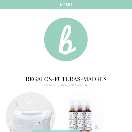
MENÚ
AVANZAR
A
CONTENIDO
El blog de las cosas bonitas
Bonitismos
REGALOS-FUTURAS-MADRES
29 Septiembre, 2016
-
Rocio