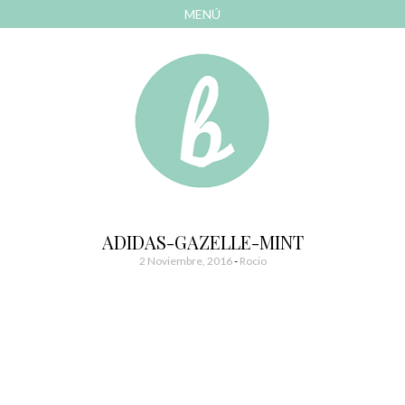
MENÚ
AVANZAR
A
CONTENIDO
El blog de las cosas bonitas
Bonitismos
ADIDAS-GAZELLE-MINT
2 Noviembre, 2016
-
Rocio