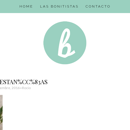
HOME
LAS BONITISTAS
CONTACTO
PESTAN%CC%83AS
iembre, 2016
-
Rocio