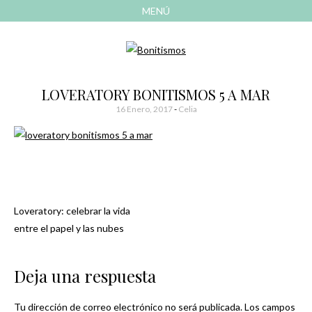
MENÚ
AVANZAR
A
CONTENIDO
El blog de las cosas bonitas
Bonitismos
LOVERATORY BONITISMOS 5 A MAR
16 Enero, 2017
-
Celia
Loveratory: celebrar la vida
Navegación
entre el papel y las nubes
de
Deja una respuesta
entradas
Tu dirección de correo electrónico no será publicada.
Los campos