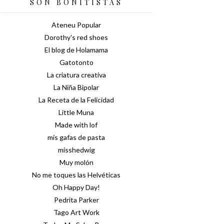
SON BONITISTAS
Ateneu Popular
Dorothy's red shoes
El blog de Holamama
Gatotonto
La criatura creativa
La Niña Bipolar
La Receta de la Felicidad
Little Muna
Made with lof
mis gafas de pasta
misshedwig
Muy molón
No me toques las Helvéticas
Oh Happy Day!
Pedrita Parker
Tago Art Work