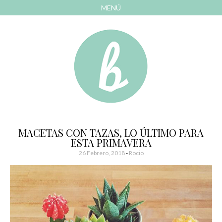
MENÚ
AVANZAR
A
CONTENIDO
El blog de las cosas bonitas
Bonitismos
MACETAS CON TAZAS, LO ÚLTIMO PARA
ESTA PRIMAVERA
26 Febrero, 2018
-
Rocio