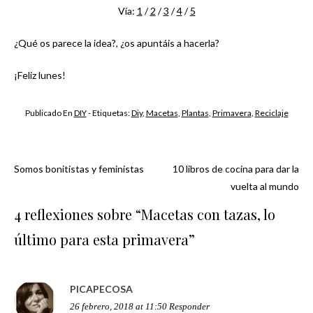
Vía:
1
/
2
/
3
/
4
/
5
¿Qué os parece la idea?, ¿os apuntáis a hacerla?
¡Feliz lunes!
Publicado En
DIY
- Etiquetas:
Diy
,
Macetas
,
Plantas
,
Primavera
,
Reciclaje
Somos bonitistas y feministas
10 libros de cocina para dar la
Navegación
vuelta al mundo
de
4 reflexiones sobre “
Macetas con tazas, lo
último para esta primavera
”
entradas
PICAPECOSA
26 febrero, 2018 at 11:50
Responder