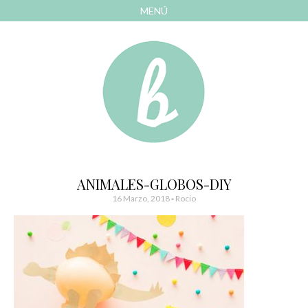
MENÚ
AVANZAR
A
CONTENIDO
El blog de las cosas bonitas
Bonitismos
ANIMALES-GLOBOS-DIY
16 Marzo, 2018
-
Rocio