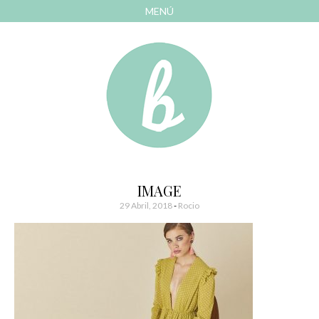
MENÚ
AVANZAR
A
CONTENIDO
El blog de las cosas bonitas
Bonitismos
IMAGE
29 Abril, 2018
-
Rocio