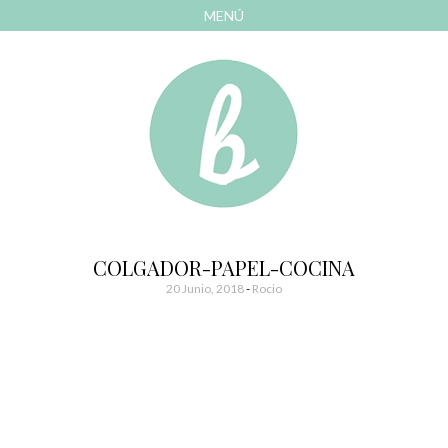
MENÚ
AVANZAR
A
CONTENIDO
El blog de las cosas bonitas
Bonitismos
COLGADOR-PAPEL-COCINA
20 Junio, 2018
-
Rocio