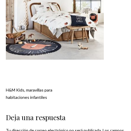
H&M Kids, maravillas para
Navegación
habitaciones infantiles
de
Deja una respuesta
entradas
Tu dirección de correo electrónico no será publicada.
Los campos