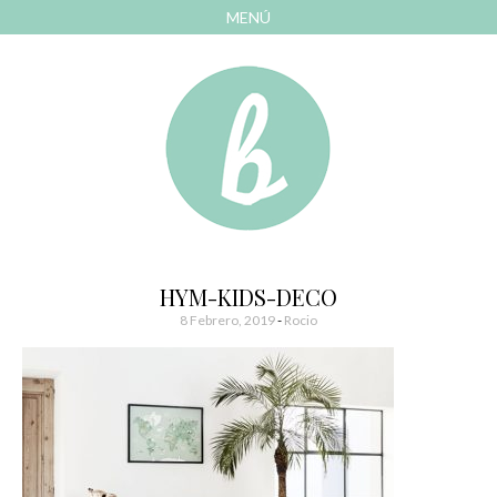
MENÚ
AVANZAR
A
CONTENIDO
El blog de las cosas bonitas
Bonitismos
HYM-KIDS-DECO
8 Febrero, 2019
-
Rocio