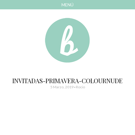
MENÚ
AVANZAR
A
CONTENIDO
El blog de las cosas bonitas
Bonitismos
INVITADAS-PRIMAVERA-COLOURNUDE
5 Marzo, 2019
-
Rocio