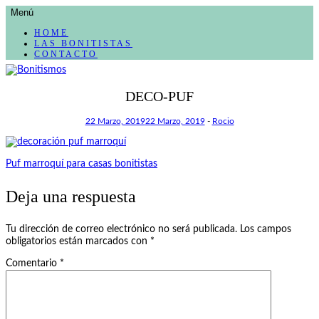
AVANZAR
Menú
A
CONTENIDO
HOME
LAS BONITISTAS
CONTACTO
El blog de las cosas bonitas
DECO-PUF
Bonitismos
22 Marzo, 2019
22 Marzo, 2019
-
Rocio
Navegación
Puf marroquí para casas bonitistas
de
Deja una respuesta
entradas
Tu dirección de correo electrónico no será publicada.
Los campos
obligatorios están marcados con
*
Comentario
*